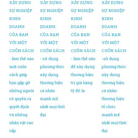
XÂY DỰNG
XÂY DỰNG
XÂY DỰNG
XÂY DỰNG
SỰ NGHIỆP
SỰ NGHIỆP
SỰ NGHIỆP
SỰ NGHIỆP
KINH
KINH
KINH
KINH
DOANH
DOANH
DOANH
DOANH
CỦA BẠN
CỦA BẠN
CỦA BẠN
CỦA BẠN
VỚI MỘT
VỚI MỘT
VỚI MỘT
VỚI MỘT
CUỐN SÁCH
CUỐN SÁCH
CUỐN SÁCH
CUỐN SÁCH
- làm thế nào
- sử dụng
- làm thế nào
-sử dụng
một cuốn
phương thức
để xây dựng
phương thức
cách giúp
xây dựng
thương hiệu
xây dựng
bạn gặp gỡ
thương hiệu
trị giá hàng
thương hiệu
những người
cá nhân
tỷ đô la
cá nhân-
có quyền ra
mạnh mẽ
thương hiệu
quyết định
nhất mọi thời
tổ chức
và những
đại
mạnh mẽ
nhân vật cao
nhất mọi thời
cấp
đại