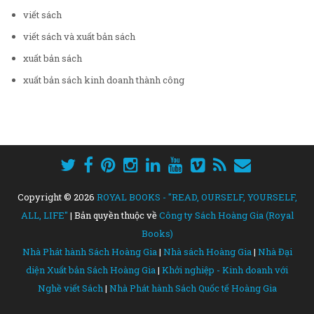
viết sách
viết sách và xuất bản sách
xuất bản sách
xuất bản sách kinh doanh thành công
Copyright ©
2026
ROYAL BOOKS - "READ, OURSELF, YOURSELF,
ALL, LIFE"
| Bản quyền thuộc về
Công ty Sách Hoàng Gia (Royal
Books)
Nhà Phát hành Sách Hoàng Gia
|
Nhà sách Hoàng Gia
|
Nhà Đại
diện Xuất bản Sách Hoàng Gia
|
Khởi nghiệp - Kinh doanh với
Nghề viết Sách
|
Nhà Phát hành Sách Quốc tế Hoàng Gia