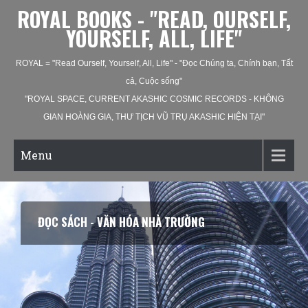
ROYAL BOOKS - "READ, OURSELF,
YOURSELF, ALL, LIFE"
ROYAL = "Read Ourself, Yourself, All, Life" - "Đọc Chúng ta, Chính bạn, Tất
cả, Cuộc sống"
"ROYAL SPACE, CURRENT AKASHIC COSMIC RECORDS - KHÔNG
GIAN HOÀNG GIA, THƯ TỊCH VŨ TRỤ AKASHIC HIỆN TẠI"
Menu
ĐỌC SÁCH - VĂN HÓA NHÀ TRƯỜNG