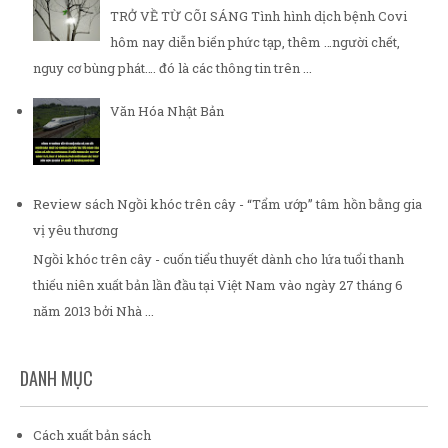
TRỞ VỀ TỪ CÕI SÁNG Tình hình dịch bệnh Covi
hôm nay diễn biến phức tạp, thêm …người chết,
nguy cơ bùng phát…. đó là các thông tin trên ...
Văn Hóa Nhật Bản
Review sách Ngồi khóc trên cây - “Tẩm ướp” tâm hồn bằng gia
vị yêu thương
Ngồi khóc trên cây - cuốn tiểu thuyết dành cho lứa tuổi thanh
thiếu niên xuất bản lần đầu tại Việt Nam vào ngày 27 tháng 6
năm 2013 bởi Nhà ...
DANH MỤC
Cách xuất bản sách