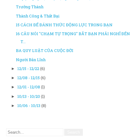
Trưởng Thành
Thành Công & Thất Bại
15 CÁCH ĐỂ ĐÁNH THỨC ĐỘNG LỰC TRONG BẠN
16 CÂU NÓI "CHẠM TỰ TRỌNG" BẮT BẠN PHẢI NGHĨ ĐẾN
T...
BA QUY LUẬT CỦA CUỘC ĐỜI
Người Bản Lĩnh
12/15 - 12/22
(6)
►
12/08 - 12/15
(6)
►
12/01 - 12/08
(1)
►
10/13 - 10/20
(1)
►
10/06 - 10/13
(8)
►