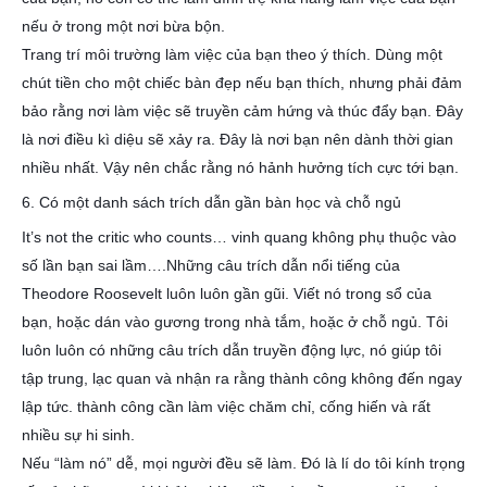
nếu ở trong một nơi bừa bộn.
Trang trí môi trường làm việc của bạn theo ý thích. Dùng một
chút tiền cho một chiếc bàn đẹp nếu bạn thích, nhưng phải đảm
bảo rằng nơi làm việc sẽ truyền cảm hứng và thúc đẩy bạn. Đây
là nơi điều kì diệu sẽ xảy ra. Đây là nơi bạn nên dành thời gian
nhiều nhất. Vậy nên chắc rằng nó hảnh hưởng tích cực tới bạn.
6. Có một danh sách trích dẫn gần bàn học và chỗ ngủ
It’s not the critic who counts… vinh quang không phụ thuộc vào
số lần bạn sai lầm….Những câu trích dẫn nổi tiếng của
Theodore Roosevelt luôn luôn gần gũi. Viết nó trong sổ của
bạn, hoặc dán vào gương trong nhà tắm, hoặc ở chỗ ngủ. Tôi
luôn luôn có những câu trích dẫn truyền động lực, nó giúp tôi
tập trung, lạc quan và nhận ra rằng thành công không đến ngay
lập tức. thành công cần làm việc chăm chỉ, cống hiến và rất
nhiều sự hi sinh.
Nếu “làm nó” dễ, mọi người đều sẽ làm. Đó là lí do tôi kính trọng