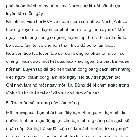
phải hoàn thành ngay hôm nay. Nhưng sự kỉ luật cần được
luyện tập mỗi ngày.
Khi phóng viên hỏi MVP về quan điểm của Steve Nash, Anh có
thường xuyên rèn luyện sự phát triển không, anh ấy nói ” Mỗi
ngày. Tôi không bao giờ ngừng luyện tập, bởi vì tôi biết nếu tôi
bỏ qua 1 lần, tôi sẽ cho bản thân lí do để bỏ lỡ lần khác.
Nếu bạn tiếp tục luyện tập sự lười biếng và phân tâm, bạn sẽ
chẳng nhận được một kết quả nào khác ngoại trừ thất bại và sự
hối hận. Luyện tập để tạo nên thành công bằng cách làm những
việc người thành công làm mỗi ngày: Họ duy trì nguyên tắc.
Ghi nhớ, làm nó một ngày một lần. Đừng để bị chìm ngập trong
vĩnh cửu khi hiện tại chỉ cần sự chú tâm của bạn.
5. Tạo một môi trường đầy cảm hứng
Môi trường của bạn phải thúc đẩy bạn. Bao quanh bạn nên là
những hình ảnh tạo động lực cho bạn, nhưng cũng cần sạch sẽ,
ngăn nắp. Sự thật là sự lộn xộn sẽ làm ảnh hưởng tới suy nghĩ
của bạn, nó còn có thể làm đình trệ khả năng làm việc của bạn