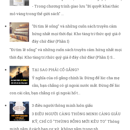
- Trong chương trình giao lưu "Bí quyết khai thác
mỏ vàng trong thế giới sách" ...
"Đi tìm lẽ sống" và những cuốn sách truyền cảm
hứng nhất mọi thời đại: Kho tàng tri thức quý giá ở
đây chứ đâu! (Phần I)
"Đi tìm lẽ sống" và những cuốn sách truyền cảm hứng nhất mọi
thời đại: Kho tàng tri thức quý giá ở đây chứ đâu! (Phần I) S...
TẠI SAO PHẢI CỐ GẮNG?
Ý nghĩa của cố gắng chính là: Đừng để lúc cha mẹ
cần, bạn chẳng có gì ngoài nước mắt. Đừng để lúc
con cái cần, bạn chẳng có gì ngoài hổ t...
3 điều người thông minh luôn giấu
3 ĐIỀU NGƯỜI CÀNG THÔNG MINH CÀNG GIẤU
KỸ, CHỈ CÓ "THÙNG RỖNG MỚI KÊU TO" Thông
minh nằm ở cách bạn cư xử, không nằm trong nh...