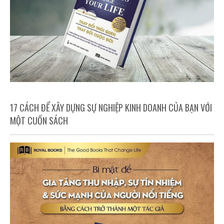
17 CÁCH ĐỂ XÂY DỰNG SỰ NGHIỆP KINH DOANH CỦA BẠN VỚI
MỘT CUỐN SÁCH