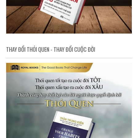
THAY ĐỔI THÓI QUEN - THAY ĐỔI CUỘC ĐỜI