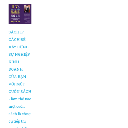
SÁCH 17
CÁCH ĐỂ
XÂY DỰNG
SỰ NGHIỆP
KINH
DOANH
CỦA BẠN
VỚI MỘT
CUỐN SÁCH
- làm thế nào
một cuốn
sách là công
cụ tiếp thị