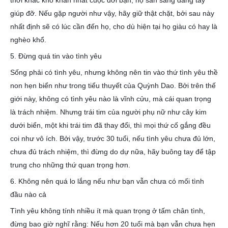
thời khắc khó khăn nhất cuộc đời bạn, họ sẵn sàng dang tay
giúp đỡ. Nếu gặp người như vậy, hãy giữ thật chặt, bởi sau này
nhất định sẽ có lúc cần đến họ, cho dù hiện tại họ giàu có hay là
nghèo khổ.
5. Đừng quá tin vào tình yêu
Sống phải có tình yêu, nhưng không nên tin vào thứ tình yêu thề
non hẹn biển như trong tiểu thuyết của Quỳnh Dao. Bởi trên thế
giới này, không có tình yêu nào là vĩnh cửu, mà cái quan trọng
là trách nhiệm. Nhưng trái tim của người phụ nữ như cây kim
dưới biển, một khi trái tim đã thay đổi, thì mọi thứ cố gắng đều
coi như vô ích. Bởi vậy, trước 30 tuổi, nếu tình yêu chưa đủ lớn,
chưa đủ trách nhiệm, thì đừng do dự nữa, hãy buông tay để tập
trung cho những thứ quan trọng hơn.
6. Không nên quá lo lắng nếu như bạn vẫn chưa có mối tình
đầu nào cả
Tình yêu không tính nhiều ít mà quan trọng ở tấm chân tình,
đừng bao giờ nghĩ rằng: Nếu hơn 20 tuổi mà bạn vẫn chưa hẹn