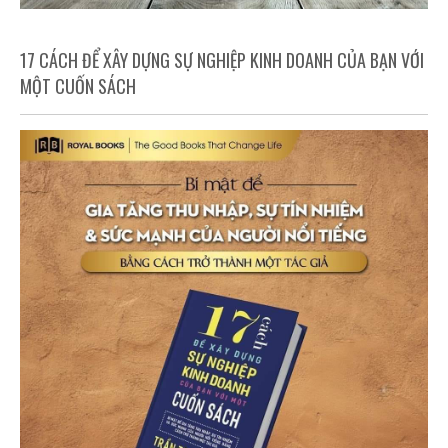
17 CÁCH ĐỂ XÂY DỰNG SỰ NGHIỆP KINH DOANH CỦA BẠN VỚI
MỘT CUỐN SÁCH