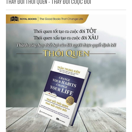
THAY ĐỔI THÓI QUEN - THAY ĐỔI CUỘC ĐỜI