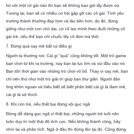
hò với một cô gái nào thì bạn sẽ không bao giờ lấy được vợ.
Tương lai, bạn sẽ có nhiều cơ hội gặp gỡ các cô gái. Tình yêu
trưởng thành thường đẹp hơn và lâu bền hơn, do đó, đừng
giống như một con chó dại, cứ cố lao mình theo đuổi những cô
gái trẻ, nếu thế bạn chỉ chuốc lấy cô đơn mà thôi.
7. Đừng quá say mê bất cứ điều gì
Người ta thường nói: Cái gì "quá" cũng không tốt. Một trò game
bạn chơi từ khi ra trường, nay bạn lại lục tìm và vùi đầu vào nó.
Bạn tốn thời gian vào những trò chơi vô bổ. Thay vì say mê, bạn
chỉ nên thử như một trò giải trí giúp bạn thư giãn. Người đàn
ông khôn ngoan và hiểu biết sẽ biết phân biệt cái gì là đam mê,
cái gì là sở thích.
8. Khi còn trẻ, nếu thất bại đừng vội gục ngã
Đừng dễ dàng gục ngã vì thất bại, những người trẻ tuổi nên
luôn duy trì một thái độ tích cực. Nếu không thành công, hãy
nhìn lại và phân tích. Ngã ở đâu thì đứng lên tại đó. Cũng đừng