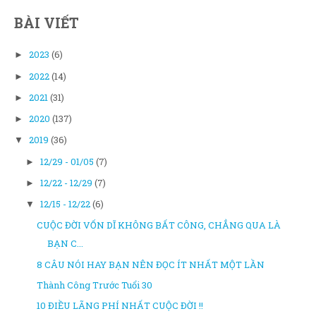
BÀI VIẾT
2023
(6)
►
2022
(14)
►
2021
(31)
►
2020
(137)
►
2019
(36)
▼
12/29 - 01/05
(7)
►
12/22 - 12/29
(7)
►
12/15 - 12/22
(6)
▼
CUỘC ĐỜI VỐN DĨ KHÔNG BẤT CÔNG, CHẲNG QUA LÀ
BẠN C...
8 CÂU NÓI HAY BẠN NÊN ĐỌC ÍT NHẤT MỘT LẦN
Thành Công Trước Tuổi 30
10 ĐIỀU LÃNG PHÍ NHẤT CUỘC ĐỜI !!