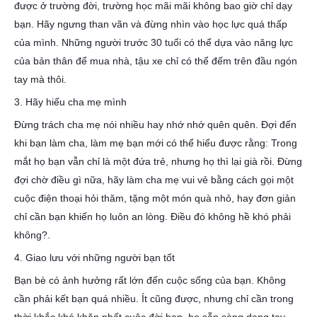
được ở trường đời, trường học mãi mãi không bao giờ chỉ dạy
bạn. Hãy ngưng than vãn và đừng nhìn vào học lực quá thấp
của mình. Những người trước 30 tuổi có thể dựa vào năng lực
của bản thân để mua nhà, tậu xe chỉ có thể đếm trên đầu ngón
tay mà thôi.
3. Hãy hiểu cha mẹ mình
Đừng trách cha mẹ nói nhiều hay nhớ nhớ quên quên. Đợi đến
khi bạn làm cha, làm mẹ bạn mới có thể hiểu được rằng: Trong
mắt họ bạn vẫn chỉ là một đứa trẻ, nhưng họ thì lại già rồi. Đừng
đợi chờ điều gì nữa, hãy làm cha mẹ vui vẻ bằng cách gọi một
cuộc điện thoại hỏi thăm, tặng một món quà nhỏ, hay đơn giản
chỉ cần bạn khiến họ luôn an lòng. Điều đó không hề khó phải
không?.
4. Giao lưu với những người bạn tốt
Bạn bè có ảnh hưởng rất lớn đến cuộc sống của bạn. Không
cần phải kết bạn quá nhiều. Ít cũng được, nhưng chỉ cần trong