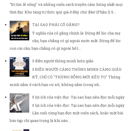
"Đi tìm lẽ sống" và những cuốn sách truyền cảm hứng nhất mọi
thời đại: Kho tàng tri thức quý giá ở đây chứ đâu! (Phần I) S...
TẠI SAO PHẢI CỐ GẮNG?
Ý nghĩa của cố gắng chính là: Đừng để lúc cha mẹ
cần, bạn chẳng có gì ngoài nước mắt. Đừng để lúc
con cái cần, bạn chẳng có gì ngoài hổ t...
3 điều người thông minh luôn giấu
3 ĐIỀU NGƯỜI CÀNG THÔNG MINH CÀNG GIẤU
KỸ, CHỈ CÓ "THÙNG RỖNG MỚI KÊU TO" Thông
minh nằm ở cách bạn cư xử, không nằm trong nh...
5 lợi ích của việc đọc: Tại sao bạn nên đọc mỗi ngày
5 lợi ích của việc đọc: Tại sao bạn nên đọc mỗi ngày
Lần cuối cùng bạn đọc một cuốn sách, hoặc một bài
báo tạp chí quan trọng là khi nào...