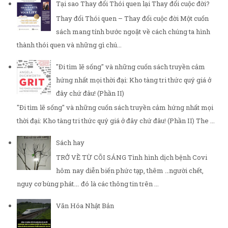
Tại sao Thay đổi Thói quen lại Thay đổi cuộc đời?
Thay đổi Thói quen – Thay đổi cuộc đời Một cuốn
sách mang tính bước ngoặt về cách chúng ta hình
thành thói quen và những gì chú...
"Đi tìm lẽ sống" và những cuốn sách truyền cảm
hứng nhất mọi thời đại: Kho tàng tri thức quý giá ở
đây chứ đâu! (Phần II)
"Đi tìm lẽ sống" và những cuốn sách truyền cảm hứng nhất mọi
thời đại: Kho tàng tri thức quý giá ở đây chứ đâu! (Phần II) The ...
Sách hay
TRỞ VỀ TỪ CÕI SÁNG Tình hình dịch bệnh Covi
hôm nay diễn biến phức tạp, thêm …người chết,
nguy cơ bùng phát…. đó là các thông tin trên ...
Văn Hóa Nhật Bản