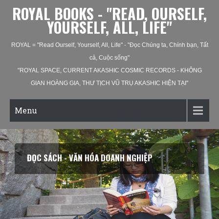
ROYAL BOOKS - "READ, OURSELF,
YOURSELF, ALL, LIFE"
ROYAL = "Read Ourself, Yourself, All, Life" - "Đọc Chúng ta, Chính bạn, Tất
cả, Cuộc sống"
"ROYAL SPACE, CURRENT AKASHIC COSMIC RECORDS - KHÔNG
GIAN HOÀNG GIA, THƯ TỊCH VŨ TRỤ AKASHIC HIỆN TẠI"
Menu
ĐỌC SÁCH - VĂN HÓA XÃ HỘI