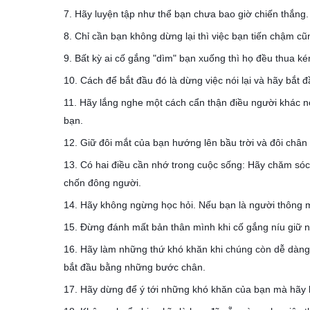
7. Hãy luyện tập như thể bạn chưa bao giờ chiến thắng.
8. Chỉ cần bạn không dừng lại thì việc bạn tiến chậm cũ
9. Bất kỳ ai cố gắng "dìm" bạn xuống thì họ đều thua k
10. Cách để bắt đầu đó là dừng việc nói lại và hãy bắt đ
11. Hãy lắng nghe một cách cẩn thận điều người khác nói
bạn.
12. Giữ đôi mắt của bạn hướng lên bầu trời và đôi chân 
13. Có hai điều cần nhớ trong cuộc sống: Hãy chăm sóc 
chốn đông người.
14. Hãy không ngừng học hỏi. Nếu bạn là người thông m
15. Đừng đánh mất bản thân mình khi cố gắng níu giữ 
16. Hãy làm những thứ khó khăn khi chúng còn dễ dàng
bắt đầu bằng những bước chân.
17. Hãy dừng để ý tới những khó khăn của bạn mà hãy b