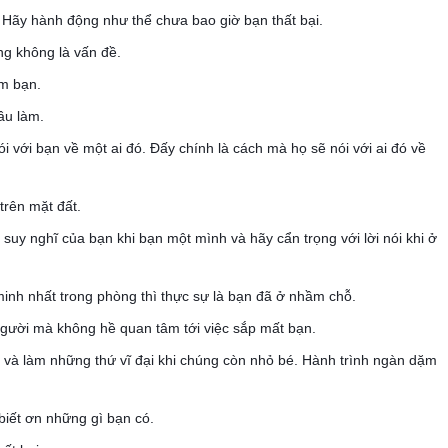
 Hãy hành động như thể chưa bao giờ bạn thất bại.
ng không là vấn đề.
ém bạn.
ầu làm.
 với bạn về một ai đó. Đấy chính là cách mà họ sẽ nói với ai đó về
trên mặt đất.
suy nghĩ của bạn khi bạn một mình và hãy cẩn trọng với lời nói khi ở
inh nhất trong phòng thì thực sự là bạn đã ở nhầm chỗ.
người mà không hề quan tâm tới việc sắp mất bạn.
 và làm những thứ vĩ đại khi chúng còn nhỏ bé. Hành trình ngàn dặm
iết ơn những gì bạn có.