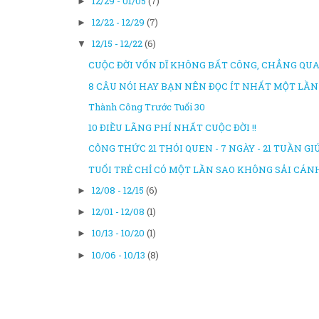
12/29 - 01/05
(7)
►
12/22 - 12/29
(7)
►
12/15 - 12/22
(6)
▼
CUỘC ĐỜI VỐN DĨ KHÔNG BẤT CÔNG, CHẲNG QUA 
8 CÂU NÓI HAY BẠN NÊN ĐỌC ÍT NHẤT MỘT LẦN
Thành Công Trước Tuổi 30
10 ĐIỀU LÃNG PHÍ NHẤT CUỘC ĐỜI !!
CÔNG THỨC 21 THÓI QUEN - 7 NGÀY - 21 TUẦN GIÚ
TUỔI TRẺ CHỈ CÓ MỘT LẦN SAO KHÔNG SẢI CÁN
12/08 - 12/15
(6)
►
12/01 - 12/08
(1)
►
10/13 - 10/20
(1)
►
10/06 - 10/13
(8)
►