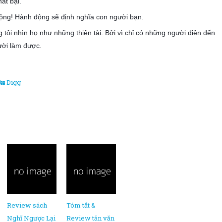
ất bại.
động! Hành động sẽ định nghĩa con người bạn.
 tôi nhìn họ như những thiên tài. Bởi vì chỉ có những người điên đến
gười làm được.
Digg
Review sách
Tóm tắt &
Nghĩ Ngược Lại
Review tản văn