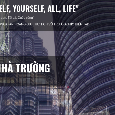
LF, YOURSELF, ALL, LIFE"
h bạn, Tất cả, Cuộc sống"
G GIAN HOÀNG GIA, THƯ TỊCH VŨ TRỤ AKASHIC HIỆN TẠI"
NHÀ TRƯỜNG