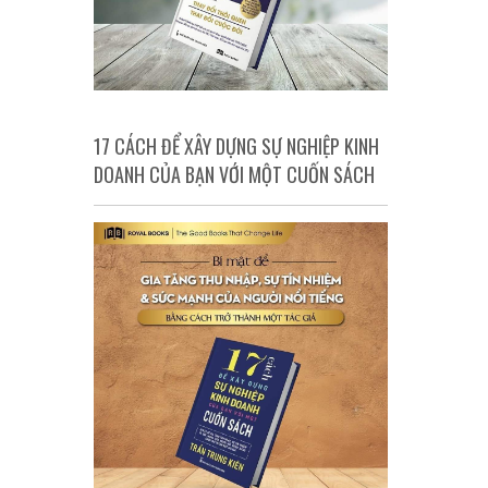
17 CÁCH ĐỂ XÂY DỰNG SỰ NGHIỆP KINH
DOANH CỦA BẠN VỚI MỘT CUỐN SÁCH