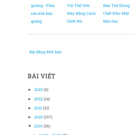
gương - Phía
Với Thế Giới
Bản Thể Đừng
sau ánh hào
Này Bằng Cách
Chết Như Một
quang
Ghét Nó
Bản Sao
Bài đăng Mới hơn
BÀI VIẾT
2023
(6)
►
2022
(14)
►
2021
(31)
►
2020
(137)
►
2019
(36)
▼