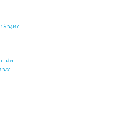
LÀ BẠN C...
P BẢN...
H BAY