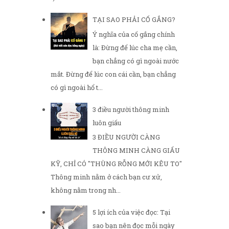
TẠI SAO PHẢI CỐ GẮNG?
Ý nghĩa của cố gắng chính
là: Đừng để lúc cha mẹ cần,
bạn chẳng có gì ngoài nước
mắt. Đừng để lúc con cái cần, bạn chẳng
có gì ngoài hổ t...
3 điều người thông minh
luôn giấu
3 ĐIỀU NGƯỜI CÀNG
THÔNG MINH CÀNG GIẤU
KỸ, CHỈ CÓ "THÙNG RỖNG MỚI KÊU TO"
Thông minh nằm ở cách bạn cư xử,
không nằm trong nh...
5 lợi ích của việc đọc: Tại
sao bạn nên đọc mỗi ngày