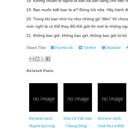
18. Không chuẩn bị nghĩa là bạn đã sẵn sàng cho việc th
19. Bạn muốn biết bạn là ai? Đừng hỏi nữa. Hãy hành 
20. Trong khi bạn nhìn họ như những gã "điên" thì chúng
mức nghĩ là có thể thay đổi thế giới thì mới là những n
21. Không bao giờ, không bao giờ, không bao giờ từ bỏ.
Share This:
Facebook
Twitter
Stumble
Related Posts:
Review sách
Hờn Cả Thế Giới
Review sách
Người lạ trong
- Chung Sống
Sinh Ra Là Một