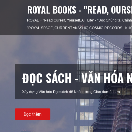
ROYAL BOOKS - "READ, OURSE
ROYAL = "Read Ourself, Yourself, All, Life" - "Đọc Chúng ta, Chín
"ROYAL SPACE, CURRENT AKASHIC COSMIC RECORDS - KHÔN
ĐỌC SÁCH - VĂN HÓA 
Xây dựng Văn hóa Đọc sách để Nhà trường Giáo dục tốt hơn...
Đọc thêm