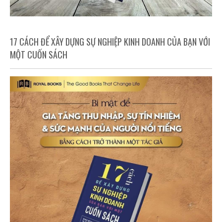
17 CÁCH ĐỂ XÂY DỰNG SỰ NGHIỆP KINH DOANH CỦA BẠN VỚI
MỘT CUỐN SÁCH