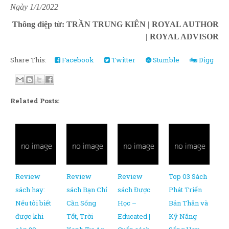
Ngày 1/1/2022
Thông điệp từ: TRẦN TRUNG KIÊN | ROYAL AUTHOR
| ROYAL ADVISOR
Share This:
Facebook
Twitter
Stumble
Digg
Related Posts:
Review
Review
Review
Top 03 Sách
sách hay:
sách Bạn Chỉ
sách Được
Phát Triển
Nếu tôi biết
Cần Sống
Học –
Bản Thân và
được khi
Tốt, Trời
Educated |
Kỹ Năng