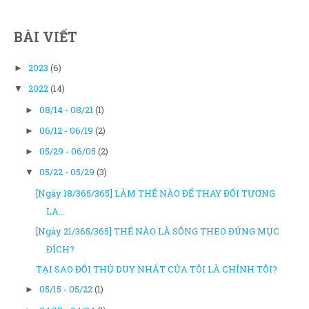
BÀI VIẾT
2023
(6)
►
2022
(14)
▼
08/14 - 08/21
(1)
►
06/12 - 06/19
(2)
►
05/29 - 06/05
(2)
►
05/22 - 05/29
(3)
▼
[Ngày 18/365/365] LÀM THẾ NÀO ĐỂ THAY ĐỔI TƯƠNG
LA...
[Ngày 21/365/365] THẾ NÀO LÀ SỐNG THEO ĐÚNG MỤC
ĐÍCH?
TẠI SAO ĐỐI THỦ DUY NHẤT CỦA TÔI LÀ CHÍNH TÔI?
05/15 - 05/22
(1)
►