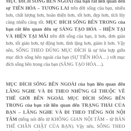
MỤC ĐÍCH SỐNG BÊN NGOÀI của bạn rất liên quan đến
sự TIẾN HÓA – TƯƠNG LAI
trên đời sống của bạn, nhiều
hơn, chất lượng hơn, hoàn thiện hơn, tốt hơn, đẹp hơn, tích lũy
càng nhiều càng tốt.
MỤC ĐÍCH SỐNG BÊN TRONG của
bạn rất liên quan đến sự SÁNG TẠO HÓA
– HIỆN TẠI
VÀ HIỆN TẠI MÃI
trên đời sống của bạn, ít hơn, đơn giản
hơn, tối giản hơn, tự động hơn, tĩnh lặng hơn, giảm ít hơn. Vậy
nên, SỐNG THEO ĐÚNG MỤC ĐÍCH là sự hòa hợp giữa
mục đích sống bên ngoài của bạn (SỰ TIẾN HÓA…) với mục
đích sống bên trong của bạn (SÁNG TẠO HÓA…).
MỤC ĐÍCH SỐNG BÊN NGOÀI của bạn liên quan đến
LẮNG NGHE VÀ ĐI THEO NHỮNG GÌ THUỘC VỀ
THẾ GIỚI BÊN NGOÀI. MỤC ĐÍCH SỐNG BÊN
TRONG của bạn rất liên quan đến TRẠNG THÁI CỦA
BẠN – LẮNG NGHE VÀ ĐI THEO TIẾNG NÓI NỘI
TÂM
(tiếng nói đến từ KHÔNG GIAN NỘI TÂM – từ BẢN
THỂ CHÂN CHẬT CỦA BẠN). Vậy nên, SỐNG THEO