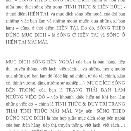
giữa mục đích sống bên trong (TỈNH THỨC & HIỆN HỮU) -
ở thời điểm HIỆN TẠI, và mục đích sống bên ngoài của đời bạn
(những việc bạn làm và những mong muốn qua những gì bạn
làm) – cũng ở thời điểm HIỆN TẠI. Do đó, SỐNG THEO
ĐÚNG MỤC ĐÍCH – là SỐNG Ở HIỆN TẠI và SỐNG Ở
HIỆN TẠI MÃI MÃI.
MỤC ĐÍCH SỐNG BÊN NGOÀI của bạn là bán hàng, tiếp
thị, truyền thông, viết lách, viết sách… và những mong muốn
qua những gì bạn làm đó (độc lập tài chính, tự do tài chính, giàu
có, thịnh vượng, tăng trưởng sự nghiệp…). MỤC ĐÍCH SỐNG
BÊN TRONG của bạn là TRẠNG THÁI BẠN LÀM
NHỮNG VIỆC ĐÓ – vào khoảnh khắc hiện tại khi bạn làm
những việc đó – chính là TỈNH THỨC & DUY TRÌ TRẠNG
THÁI TỈNH THỨC MÃI MÃI. Vậy nên, SỐNG THEO
ĐÚNG MỤC ĐÍCH là hòa hợp giữa mục đích sống bên ngoài
của bạn (bán hàng, tiếp thị, truyền thông, viết lách, viết sách…)