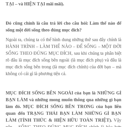
TẠI – và HIỆN TẠI mãi mãi).
Đó cũng chính là câu trả lời cho câu hỏi: Làm thế nào để
sống một đời sống theo đúng mục đích?
Ngoài ra, chúng ta có thể hình dung những thứ sau đây chính là
HÀNH TRÌNH – LÀM THẾ NÀO – ĐỂ SỐNG – MỘT ĐỜI
SỐNG THEO ĐÚNG MỤC ĐÍCH, sau khi chúng ta phân biệt
rõ đâu là mục đích sống bên ngoài (là mục đích phụ) và đâu là
mục đich sống bên trong (là mục đích chính) của đời bạn – mà
không có cái gì là phương tiện cả.
MỤC ĐÍCH SỐNG BÊN NGOÀI của bạn là NHỮNG GÌ
BẠN LÀM và những mong muốn thông qua những gì bạn
làm đó.
MỤC ĐÍCH SỐNG BÊN TRONG của bạn liên
quan đến TRẠNG THÁI BẠN LÀM NHỮNG GÌ BẠN
LÀM (TỈNH THỨC & HIỆN HỮU TOÀN TRIỆT).
Vậy
nên – SỐNG THEO ĐÚNG MỤC ĐÍCH chính là hòa hợp