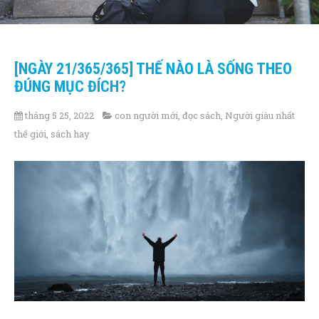
[NGÀY 21/365/365] THẾ NÀO LÀ SỐNG THEO
ĐÚNG MỤC ĐÍCH?
tháng 5 25, 2022
con người mới
,
đọc sách
,
Người giàu nhất
thế giới
,
sách hay