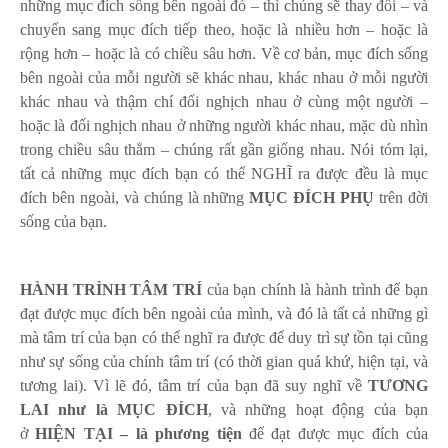
những mục đích sống bên ngoài đó – thì chúng sẽ thay đổi – và
chuyển sang mục đích tiếp theo, hoặc là nhiều hơn – hoặc là
rộng hơn – hoặc là có chiều sâu hơn. Về cơ bản, mục đích sống
bên ngoài của mỗi người sẽ khác nhau, khác nhau ở mỗi người
khác nhau và thậm chí đối nghịch nhau ở cùng một người –
hoặc là đối nghịch nhau ở những người khác nhau, mặc dù nhìn
trong chiều sâu thẳm – chúng rất gần giống nhau. Nói tóm lại,
tất cả những mục đích bạn có thể NGHĨ ra được đều là mục
đích bên ngoài, và chúng là những
MỤC ĐÍCH PHỤ
trên đời
sống của bạn.
HÀNH TRÌNH TÂM TRÍ
của bạn chính là hành trình để bạn
đạt được mục đích bên ngoài của mình, và đó là tất cả những gì
mà tâm trí của bạn có thể nghĩ ra được để duy trì sự tồn tại cũng
như sự sống của chính tâm trí (có thời gian quá khứ, hiện tại, và
tương lai). Vì lẽ đó, tâm trí của bạn đã suy nghĩ về
TƯƠNG
LAI như là MỤC ĐÍCH
, và những hoạt động của bạn
ở
HIỆN TẠI – là phương tiện
để đạt được mục đích của