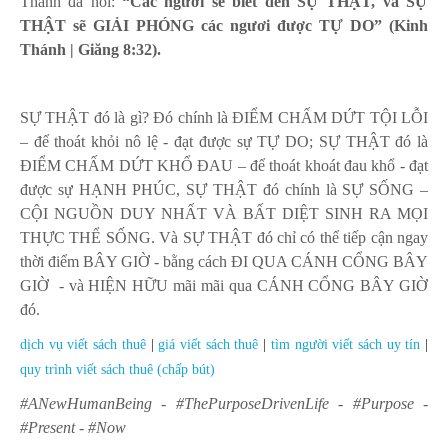
Thánh đã nói:
“Các ngươi sẽ biết đến SỰ THẬT, và SỰ
THẬT sẽ GIẢI PHÓNG các ngươi được TỰ DO” (Kinh
Thánh | Giăng 8:32).
SỰ THẬT đó là gì? Đó chính là ĐIỂM CHẤM DỨT TỘI LỖI
– để thoát khỏi nô lệ - đạt được sự TỰ DO; SỰ THẬT đó là
ĐIỂM CHẤM DỨT KHỔ ĐAU – để thoát khoát đau khổ - đạt
được sự HẠNH PHÚC, SỰ THẬT đó chính là SỰ SỐNG –
CỘI NGUỒN DUY NHẤT VÀ BẤT DIỆT SINH RA MỌI
THỰC THỂ SỐNG. Và SỰ THẬT đó chỉ có thể tiếp cận ngay
thời điểm BÂY GIỜ - bằng cách ĐI QUA CÁNH CỔNG BÂY
GIỜ
- và HIỆN HỮU mãi mãi qua CÁNH CỔNG BÂY GIỜ
đó.
dịch vụ viết sách thuê
|
giá viết sách thuê
|
tìm người viết sách uy tín
|
quy trình viết sách thuê (chấp bút)
#ANewHumanBeing - #ThePurposeDrivenLife - #Purpose -
#Present - #Now