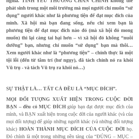
nghĩa. TÌNH YÊU THƯƠNG CHÂN CHÍNH không thể
phát sinh trong một môi trường mà mọi người chỉ muốn “sử
dụng” người khác như là phương tiện để đạt mục đích của
mình. Xã hội mà bạn đang sống, nếu chỉ xem bạn là
phương tiện để đạt mục đích nào đó (mà xã hội đó mong
muốn) thì lại càng tai hại hơn – vì xã hội đó không “nuôi
dưỡng” bạn, nhưng chỉ muốn “sử dụng” bạn mà thôi…
Xem người khác như là “phương tiện” – chính thực là một
tội lỗi (đến từ tâm trí (hư ngụy), đã tách chính nó ra khỏi
Vũ trụ - và tách Vũ trụ ra khỏi nó…)
SỰ THẬT LÀ… TẤT CẢ ĐỀU LÀ “MỤC ĐÍCH”.
MỌI ĐỐI TƯỢNG XUẤT HIỆN TRONG CUỘC ĐỜI
BẠN – đều có MỤC ĐÍCH
giúp bạn đạt được mục đích của
mình, và BẠN xuất hiện trong cuộc đời của người khác (và của
mọi đối tượng) để giúp những người khác (và những đối tượng
khác)
HOÀN THÀNH MỤC ĐÍCH CỦA CUỘC ĐỜI
họ.
Đó chính là một trong những nền tảng của “ĐÚNG – MỤC –