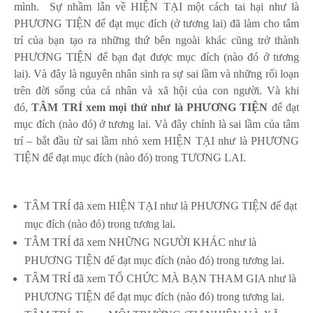
mình.
Sự nhầm lẫn về HIỆN TẠI một cách tai hại như là
PHƯƠNG TIỆN để đạt mục đích (ở tương lai) đã làm cho tâm
trí của bạn tạo ra những thứ bên ngoài khác cũng trở thành
PHƯƠNG TIỆN để bạn đạt được mục đích (nào đó ở tương
lai). Và đây là nguyên nhân sinh ra sự sai lầm và những rối loạn
trên đời sống của cá nhân và xã hội của con người. Và khi
đó,
TÂM TRÍ xem mọi thứ như là PHƯƠNG TIỆN
để đạt
mục đích (nào đó) ở tương lai. Và đây chính là sai lầm của tâm
trí – bắt đầu từ sai lầm nhỏ xem HIỆN TẠI như là PHƯƠNG
TIỆN để đạt mục đích (nào đó) trong TƯƠNG LAI.
TÂM TRÍ đã xem HIỆN TẠI như là PHƯƠNG TIỆN để đạt
mục đích (nào đó) trong tương lai.
TÂM TRÍ đã xem NHỮNG NGƯỜI KHÁC như là
PHƯƠNG TIỆN để đạt mục đích (nào đó) trong tương lai.
TÂM TRÍ đã xem TỔ CHỨC MÀ BẠN THAM GIA như là
PHƯƠNG TIỆN để đạt mục đích (nào đó) trong tương lai.