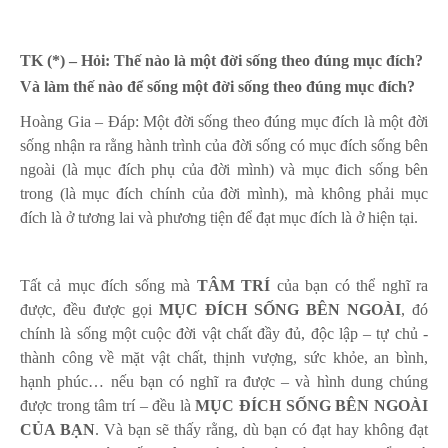
TK (*) – Hỏi: Thế nào là một đời sống theo đúng mục đích?
Và làm thế nào để sống một đời sống theo đúng mục đích?
Hoàng Gia – Đáp: Một đời sống theo đúng mục đích là một đời
sống nhận ra rằng hành trình của đời sống có mục đích sống bên
ngoài (là mục đích phụ của đời mình) và mục đich sống bên
trong (là mục đích chính của đời mình), mà không phải mục
đích là ở tương lai và phương tiện để đạt mục đích là ở hiện tại.
Tất cả mục đích sống mà
TÂM TRÍ
của bạn có thể nghĩ ra
được, đều được gọi
MỤC ĐÍCH SỐNG BÊN NGOÀI
, đó
chính là sống một cuộc đời vật chất đầy đủ, độc lập – tự chủ -
thành công về mặt vật chất, thịnh vượng, sức khỏe, an bình,
hạnh phúc… nếu bạn có nghĩ ra được – và hình dung chúng
được trong tâm trí – đều là
MỤC ĐÍCH SỐNG BÊN NGOÀI
CỦA BẠN
. Và bạn sẽ thấy rằng, dù bạn có đạt hay không đạt