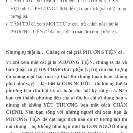
TÂM TRÍ đã xem MÔI TRƯỜNG (TỰ NHIÊN VÀ XÃ
HỘI) như là PHƯƠNG TIỆN để đạt mục đích (nào đó) trong
tương lai.
TÂM TRÍ đã xem MỌI THỨ (ngoại trừ chính nó) như là
PHƯƠNG TIỆN để đạt mục đích (nào đó) trong tương lai.
Nhưng sự thật là… Chẳng có cái gì là PHƯƠNG TIỆN cả.
Vì khi xem một cái gì là PHƯƠNG TIỆN, chúng ta đã vô
tình (hoặc cố ý) HẠ THẤP chức phận (vị trí) của đối tượng
đó xuống một bậc (mà sự thật thì chúng hoàn toàn không
phải như vậy) – đặc biệt là CON NGƯỜI – thì không thể là
phương tiện cho bất kỳ ai, hoặc cho bất kỳ cái gì cả. Nếu
bạn trở thành phương tiện của ai đó, họ chỉ sử dụng bạn –
nhưng sẽ không YÊU THƯƠNG bạn một cách CHÂN
CHÍNH. Nếu bạn sống với những người chỉ xem bạn là
PHƯƠNG TIỆN để đạt mục đích nào đó (ở tương lai) thì
nói chung – họ không nhìn bạn như là CON NGƯỜI đúng