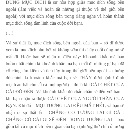
ĐÚNG MỤC ĐÍCH là sự hòa hợp giữa mục đích sống bên
ngoài (làm việc và hoàn tất những gì thuộc về thế giới bên
ngoài) với mục đích sống bên trong (lắng nghe và hoàn thành
mục đích sống tâm linh của cuộc đời bạn).
(…)
Và sự thật là, mục đích sống bên ngoài của bạn – sở dĩ được
xem là mục đích phụ bởi vì không sớm thì chầy cuối cùng nó sẽ
mất đi. Hoặc bạn sẽ nhận ra điều này: Khoảnh khắc mà bạn
buồn nhất chính là khoảnh khắc mà bạn mất đi những gì bạn đã
cố công tìm kiếm và tích lũy trong thế giới bên ngoài – nhưng
đó chính là khoảnh khắc mà bạn sẽ THẤY được (như định
mệnh an bài cho tất cả mọi người) – đó là khi CÁI CHẾT CỦA
CÁI ĐÓ ĐẾN. Và khoảnh khắc đó chắc chắn sẽ đến với bạn –
khi bạn nhận ra được CÁI CHẾT CỦA NGƯỜI THÂN CỦA
BẠN. Khi đó – MỌI TƯƠNG LAI ĐỀU MẤT HẾT, và bạn sẽ
nhận ra sự thật là – CHẲNG CÓ TƯƠNG LAI GÌ CẢ -
CHẲNG CÓ CÁI GÌ SẼ ĐẾN TRONG TƯƠNG LAI – bao
gồm tất cả mục đích bên ngoài của bạn (những thứ chỉ có tương