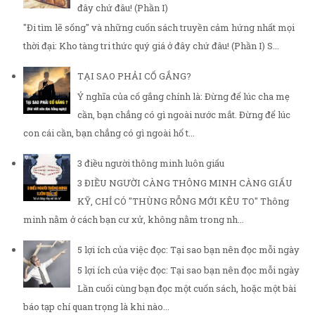
đây chứ đâu! (Phần I)
"Đi tìm lẽ sống" và những cuốn sách truyền cảm hứng nhất mọi
thời đại: Kho tàng tri thức quý giá ở đây chứ đâu! (Phần I) S...
TẠI SAO PHẢI CỐ GẮNG?
Ý nghĩa của cố gắng chính là: Đừng để lúc cha mẹ
cần, bạn chẳng có gì ngoài nước mắt. Đừng để lúc
con cái cần, bạn chẳng có gì ngoài hổ t...
3 điều người thông minh luôn giấu
3 ĐIỀU NGƯỜI CÀNG THÔNG MINH CÀNG GIẤU
KỸ, CHỈ CÓ "THÙNG RỖNG MỚI KÊU TO" Thông
minh nằm ở cách bạn cư xử, không nằm trong nh...
5 lợi ích của việc đọc: Tại sao bạn nên đọc mỗi ngày
5 lợi ích của việc đọc: Tại sao bạn nên đọc mỗi ngày
Lần cuối cùng bạn đọc một cuốn sách, hoặc một bài
báo tạp chí quan trọng là khi nào...