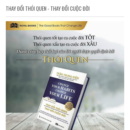
THAY ĐỔI THÓI QUEN - THAY ĐỔI CUỘC ĐỜI