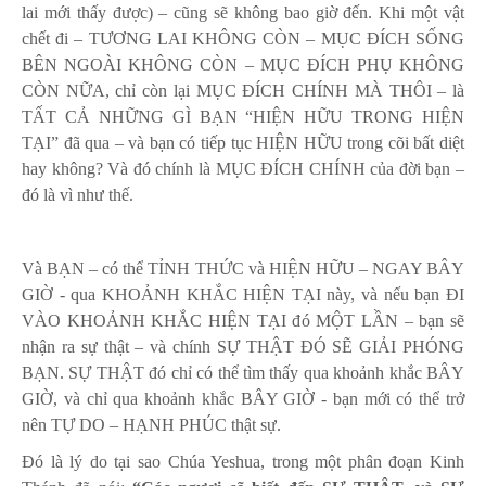
lai mới thấy được) – cũng sẽ không bao giờ đến. Khi một vật
chết đi – TƯƠNG LAI KHÔNG CÒN – MỤC ĐÍCH SỐNG
BÊN NGOÀI KHÔNG CÒN – MỤC ĐÍCH PHỤ KHÔNG
CÒN NỮA, chỉ còn lại MỤC ĐÍCH CHÍNH MÀ THÔI – là
TẤT CẢ NHỮNG GÌ BẠN “HIỆN HỮU TRONG HIỆN
TẠI” đã qua – và bạn có tiếp tục HIỆN HỮU trong cõi bất diệt
hay không? Và đó chính là MỤC ĐÍCH CHÍNH của đời bạn –
đó là vì như thế.
Và BẠN – có thể TỈNH THỨC và HIỆN HỮU – NGAY BÂY
GIỜ - qua KHOẢNH KHẮC HIỆN TẠI này, và nếu bạn ĐI
VÀO KHOẢNH KHẮC HIỆN TẠI đó MỘT LẦN – bạn sẽ
nhận ra sự thật – và chính SỰ THẬT ĐÓ SẼ GIẢI PHÓNG
BẠN. SỰ THẬT đó chỉ có thể tìm thấy qua khoảnh khắc BÂY
GIỜ, và chỉ qua khoảnh khắc BÂY GIỜ - bạn mới có thể trở
nên TỰ DO – HẠNH PHÚC thật sự.
Đó là lý do tại sao Chúa Yeshua, trong một phân đoạn Kinh