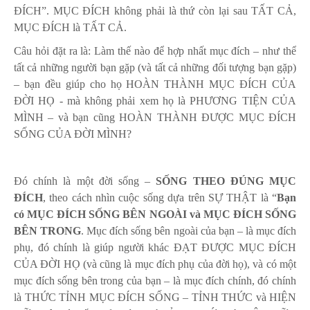
ĐÍCH”. MỤC ĐÍCH không phải là thứ còn lại sau TẤT CẢ,
MỤC ĐÍCH là TẤT CẢ.
Câu hỏi đặt ra là: Làm thế nào để hợp nhất mục đích – như thể
tất cả những người bạn gặp (và tất cả những đối tượng bạn gặp)
– bạn đều giúp cho họ HOÀN THÀNH MỤC ĐÍCH CỦA
ĐỜI HỌ - mà không phải xem họ là PHƯƠNG TIỆN CỦA
MÌNH – và bạn cũng HOÀN THÀNH ĐƯỢC MỤC ĐÍCH
SỐNG CỦA ĐỜI MÌNH?
Đó chính là một đời sống –
SỐNG THEO ĐÚNG MỤC
ĐÍCH
, theo cách nhìn cuộc sống dựa trên SỰ THẬT là “
Bạn
có MỤC ĐÍCH SỐNG BÊN NGOÀI và MỤC ĐÍCH SỐNG
BÊN TRONG
. Mục đích sống bên ngoài của bạn – là mục đích
phụ, đó chính là giúp người khác ĐẠT ĐƯỢC MỤC ĐÍCH
CỦA ĐỜI HỌ (và cũng là mục đích phụ của đời họ), và có một
mục đích sống bên trong của bạn – là mục đích chính, đó chính
là THỨC TỈNH MỤC ĐÍCH SỐNG – TỈNH THỨC và HIỆN