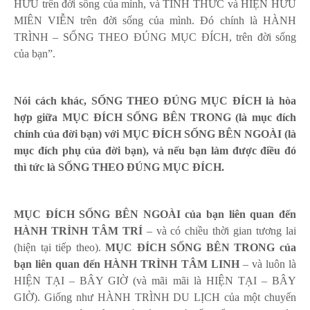
HỮU trên đời sống của mình, và TỈNH THỨC và HIỆN HỮU
MIÊN VIỄN trên đời sống của mình. Đó chính là HÀNH
TRÌNH – SỐNG THEO ĐÚNG MỤC ĐÍCH, trên đời sống
của bạn”.
Nói cách khác, SỐNG THEO ĐÚNG MỤC ĐÍCH là hòa
hợp giữa MỤC ĐÍCH SỐNG BÊN TRONG (là mục đích
chính của đời bạn) với MỤC ĐÍCH SỐNG BÊN NGOÀI (là
mục đích phụ của đời bạn), và nếu bạn làm được điều đó
thì tức là SỐNG THEO ĐÚNG MỤC ĐÍCH.
MỤC ĐÍCH SỐNG BÊN NGOÀI của bạn liên quan đến
HÀNH TRÌNH TÂM TRÍ
– và có chiều thời gian tương lai
(hiện tại tiếp theo).
MỤC ĐÍCH SỐNG BÊN TRONG của
bạn liên quan đến HÀNH TRÌNH TÂM LINH
– và luôn là
HIỆN TẠI – BÂY GIỜ (và mãi mãi là HIỆN TẠI – BÂY
GIỜ). Giống như HÀNH TRÌNH DU LỊCH của một chuyến