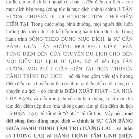
du lịch, mục đích bên ngoài của bạn là đến điểm du lịch – còn
mục đích bên trong (cũng tức là mục đích chính) chính là TẬN
HƯỞNG CHUYẾN DU LỊCH TRONG TỪNG THỜI ĐIỂM
HIỆN TẠI. Trong cuộc sống bình thường, mọi người đều luôn
hướng đến điểm du lịch kế tiếp trong hành trình du lịch. Trong
hành trình SỐNG THEO ĐÚNG MỤC ĐÍCH, là SỰ CÂN
BẰNG GIỮA TẬN HƯỞNG MỌI PHÚT GIÂY TRÊN
TỪNG ĐIỂM ĐẾN CỦA CHUYẾN DU LỊCH CHO ĐẾN
MỌI ĐIỂM DU LỊCH ĐI QUA. Bởi vì nếu bạn TẬN
HƯỞNG MỌI PHÚT GIÂY HIỆN TẠI TRÊN CHUYẾN
HÀNH TRÌNH DU LỊCH – nó đã bao gồm việc tận hưởng
điểm đến của chuyến du lịch (vì thực ra điểm đến cuối cùng của
chuyến du lịch – đó chính là ĐIỂM XUẤT PHÁT – LÀ NHÀ
CỦA BẠN), và nếu trong chuyến du lịch chúng ta cứ mãi chú
tâm đến điểm tiếp theo (mà không quan tâm gì đến điểm du lịch
- ở HIỆN TẠI) thì tốt nhất “ở nhà” thì tốt hơn. Vậy nên,
một
đời sống theo đúng mục đích – chính là SỰ CÂN BẰNG
GIỮA HÀNH TRÌNH TÂM TRÍ (TƯƠNG LAI – và luôn
có TƯƠNG LAI) và HÀNH TRÌNH TÂM LINH (HIỆN