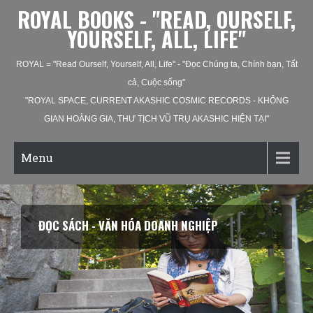
ROYAL BOOKS - "READ, OURSELF,
YOURSELF, ALL, LIFE"
ROYAL = "Read Ourself, Yourself, All, Life" - "Đọc Chúng ta, Chính bạn, Tất
cả, Cuộc sống"
"ROYAL SPACE, CURRENT AKASHIC COSMIC RECORDS - KHÔNG
GIAN HOÀNG GIA, THƯ TỊCH VŨ TRỤ AKASHIC HIỆN TẠI"
Menu
ĐỌC SÁCH - VĂN HÓA XÃ HỘI