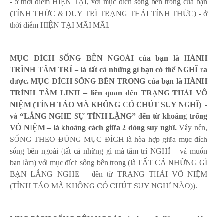
- ở thời điểm HIỆN TẠI, với mục đích sống bên trong của bạn
(TỈNH THỨC & DUY TRÌ TRẠNG THÁI TỈNH THỨC) - ở
thời điểm HIỆN TẠI MÃI MÃI.
MỤC ĐÍCH SỐNG BÊN NGOÀI của bạn là HÀNH
TRÌNH TÂM TRÍ – là tất cả những gì bạn có thể NGHĨ ra
được. MỤC ĐÍCH SỐNG BÊN TRONG của bạn là HÀNH
TRÌNH TÂM LINH – liên quan đến TRẠNG THÁI VÔ
NIỆM (TỈNH TÁO MÀ KHÔNG CÓ CHÚT SUY NGHĨ)
-
và “LẮNG NGHE SỰ TĨNH LẶNG” đến từ khoảng trống
VÔ NIỆM – là khoảng cách giữa 2 dòng suy nghĩ.
Vậy nên,
SỐNG THEO ĐÚNG MỤC ĐÍCH là hòa hợp giữa mục đích
sống bên ngoài (tất cả những gì mà tâm trí NGHĨ – và muốn
bạn làm) với mục đích sống bên trong (là TẤT CẢ NHỮNG GÌ
BẠN LẮNG NGHE – đến từ TRẠNG THÁI VÔ NIỆM
(TỈNH TÁO MÀ KHÔNG CÓ CHÚT SUY NGHĨ NÀO)).